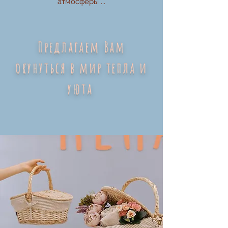
атмосферы ...
Предлагаем Вам
окунуться в мир тепла и
уюта