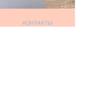
КОНТАКТЫ
ТРК "Гостиный двор",
пр. Карла Маркса, 153
т.
+79080800009
ул. Гагарина, дом 10
т.
+79080875555
Магнитогорск, Россия
info@penate.ru